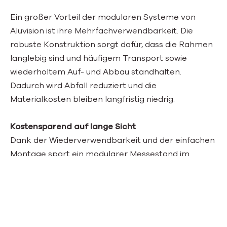
Ein großer Vorteil der modularen Systeme von
Aluvision ist ihre Mehrfachverwendbarkeit. Die
robuste Konstruktion sorgt dafür, dass die Rahmen
langlebig sind und häufigem Transport sowie
wiederholtem Auf- und Abbau standhalten.
Dadurch wird Abfall reduziert und die
Materialkosten bleiben langfristig niedrig.
Kostensparend auf lange Sicht
Dank der Wiederverwendbarkeit und der einfachen
Montage spart ein modularer Messestand im
Vergleich zum traditionellen Standbau erheblich an
Kosten. Eine Investition in ein modulares System
zahlt sich durch geringere Transportkosten,
weniger Lagerfläche und die Mehrfachnutzung für
verschiedene Veranstaltungen aus.